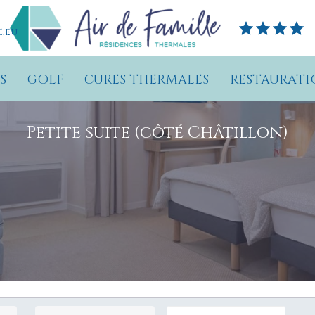
.eu
S
GOLF
CURES THERMALES
RESTAURATI
Petite suite (côté Châtillon)