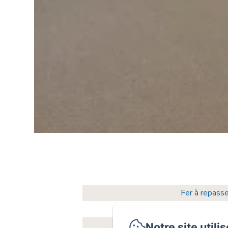
Fer à repasse
Bureau
Sèche-cheve
Notre site utili