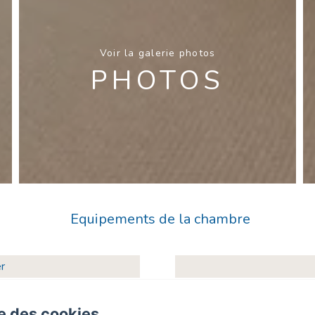
Voir la galerie photos
PHOTOS
Equipements de la chambre
r
Salle de bain priva
ux
TV écran pl
se des cookies