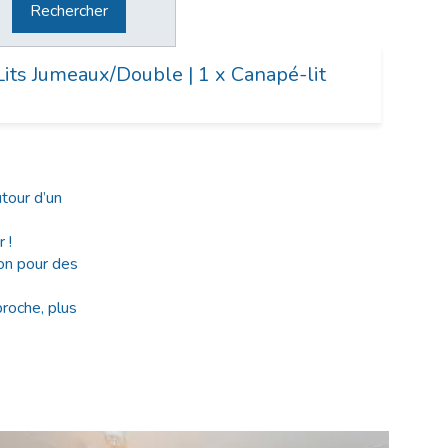
Rechercher
Lits Jumeaux/Double
|
1 x Canapé-lit
tour d’un
 !
on pour des
proche, plus