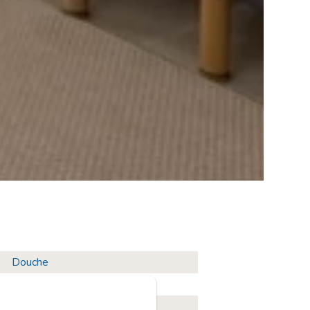
Douche
tive / Cuisine et séjour communs
at 102 cm / Canal+ / WiFi