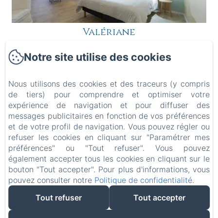
Valériane
Notre site utilise des cookies
Découvrir
Nous utilisons des cookies et des traceurs (y compris
de tiers) pour comprendre et optimiser votre
expérience de navigation et pour diffuser des
messages publicitaires en fonction de vos préférences
UN AIR DE FAMILLE
et de votre profil de navigation. Vous pouvez régler ou
refuser les cookies en cliquant sur "Paramétrer mes
Mentions légales
préférences" ou "Tout refuser". Vous pouvez
219, avenue Bouloumié / 68, avenue de Châtillon / 23, avenue
également accepter tous les cookies en cliquant sur le
des Tilleuls, Vittel, 88800, France
info@airdefamille.eu
bouton "Tout accepter". Pour plus d'informations, vous
06 37 94 66 33 // 06 70 32 63 93
pouvez consulter notre
Politique de confidentialité
.
Tout refuser
Tout accepter
Créé par Amenitiz