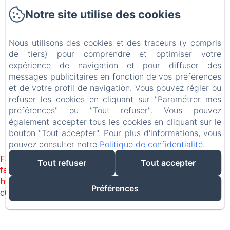
Notre site utilise des cookies
UN AIR DE FAMILLE
Mentions légales
Nous utilisons des cookies et des traceurs (y compris
219, avenue Bouloumié / 68, avenue de Châtillon / 23, avenue
de tiers) pour comprendre et optimiser votre
des Tilleuls, Vittel, 88800, France
expérience de navigation et pour diffuser des
info@airdefamille.eu
06 37 94 66 33 // 06 70 32 63 93
messages publicitaires en fonction de vos préférences
et de votre profil de navigation. Vous pouvez régler ou
refuser les cookies en cliquant sur "Paramétrer mes
préférences" ou "Tout refuser". Vous pouvez
Créé par Amenitiz
également accepter tous les cookies en cliquant sur le
bouton "Tout accepter". Pour plus d'informations, vous
pouvez consulter notre
Politique de confidentialité
.
Failed to load BookingEngine/index: Loading chunk 1322
Tout refuser
Tout accepter
failed. (missing:
https://d1cmur5l0xva3h.cloudfront.net/packs/1322-
Préférences
c6e932f9d3d27b65-1bf7c4dc6a241241.js)