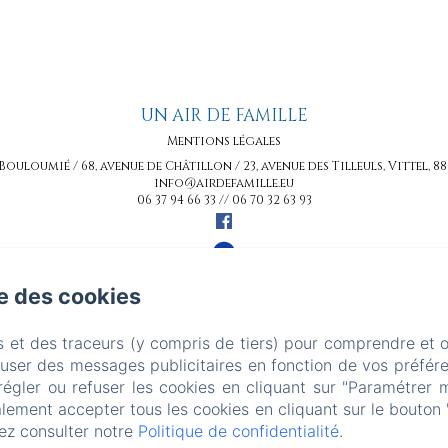
UN AIR DE FAMILLE
Mentions légales
 Bouloumié / 68, avenue de Châtillon / 23, avenue des Tilleuls, Vittel, 8
info@airdefamille.eu
06 37 94 66 33 // 06 70 32 63 93
Créé par Amenitiz
se des cookies
s et des traceurs (y compris de tiers) pour comprendre et 
fuser des messages publicitaires en fonction de vos préfére
régler ou refuser les cookies en cliquant sur "Paramétrer 
lement accepter tous les cookies en cliquant sur le bouton 
ez consulter notre
Politique de confidentialité
.
ailed. (missing: https://d1cmur5l0xva3h.cloudfront.net/pa