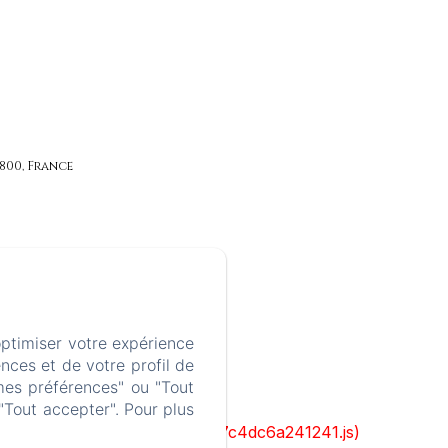
8800, France
optimiser votre expérience
nces et de votre profil de
mes préférences" ou "Tout
"Tout accepter". Pour plus
cks/1322-c6e932f9d3d27b65-1bf7c4dc6a241241.js)