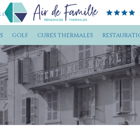
.eu
S
GOLF
CURES THERMALES
RESTAURATI